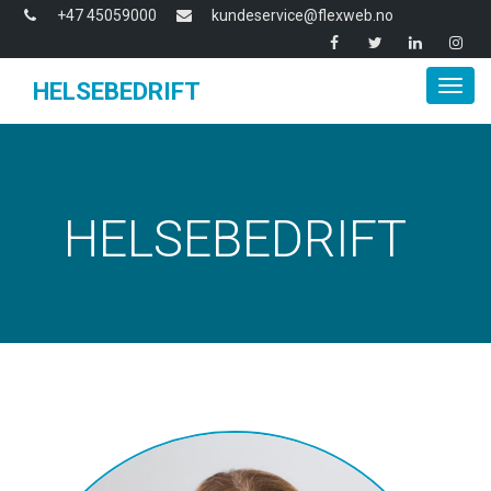
+47 45059000
kundeservice@flexweb.no
HELSEBEDRIFT
Togg
navig
HELSEBEDRIFT