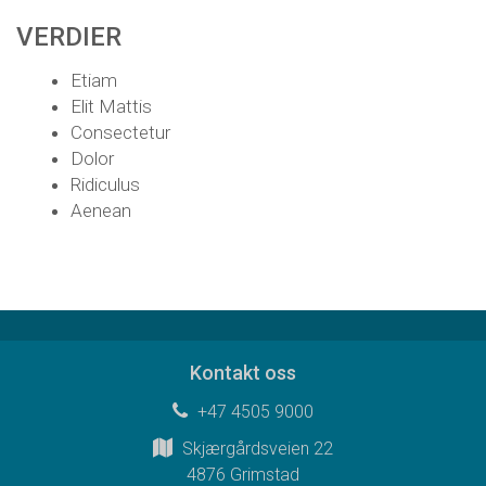
VERDIER
Etiam
Elit Mattis
Consectetur
Dolor
Ridiculus
Aenean
Kontakt oss
+47 4505 9000
Skjærgårdsveien 22
4876 Grimstad